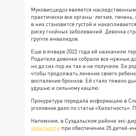
Муковисцидоз является наследственным 
практически все органы: легкие, печень
в них становится густой и накапливается
риску гнойных заболеваний. Девочка стра
группе инвалидов.
Еще в январе 2022 года ей назначили т
Родители девочки собрали все нужные д
но до сих пор их так и не получили. Ее р
чтобы продолжать лечение своего ребенка
воспаление бронхов. Ей стало тяжело д
удушью и сильному кашлю.
Прокуратура передала информацию в Сле
уголовное дело по статье «Халатность». 
Напомним, в Суздальском районе экс-ди
халатности
при обеспечении 35 детей-и