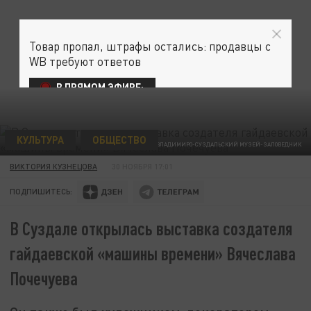
Товар пропал, штрафы остались: продавцы с
WB требуют ответов
В ПРЯМОМ ЭФИРЕ:
КУЛЬТУРА
ОБЩЕСТВО
ВЛАДИМИРО-СУЗДАЛЬСКИЙ МУЗЕЙ-ЗАПОВЕДНИК
ВИКТОРИЯ КУЗНЕЦОВА
30 НОЯБРЯ 17:01
ПОДПИШИТЕСЬ:
В Суздале открылась выставка создателя
гайдаевской «машины времени» Вячеслава
Почечуева