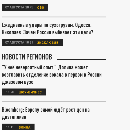
07 АВГУСТА 20:45
СВО
Ежедневные удары по сухогрузам. Одесса.
Николаев. Зачем Россия выбивает эти цели?
07 АВГУСТА 18:21
ЭКСКЛЮЗИВ
НОВОСТИ РЕГИОНОВ
"У неё невероятный опыт". Долина может
возглавить отделение вокала в первом в России
джазовом вузе
11:20
ШОУ-БИЗНЕС
Bloomberg: Европу зимой ждёт рост цен на
дизтопливо
11:11
ВОЙНА