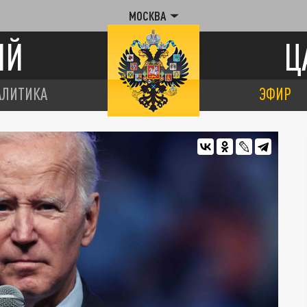
МОСКВА
ИЙ
Ц
АЛИТИКА
ЭФИР