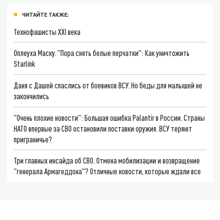
ЧИТАЙТЕ ТАКЖЕ:
Технофашисты XXI века
Оплеуха Маску. "Пора снять белые перчатки": Как уничтожить
Starlink
Даня с Дашей спаслись от боевиков ВСУ. Но беды для малышей не
закончились
"Очень плохие новости": Большая ошибка Palantir в России. Страны
НАТО впервые за СВО остановили поставки оружия. ВСУ теряют
приграничье?
Три главных инсайда об СВО. Отмена мобилизации и возвращение
"генерала Армагеддона"? Отличные новости, которые ждали все