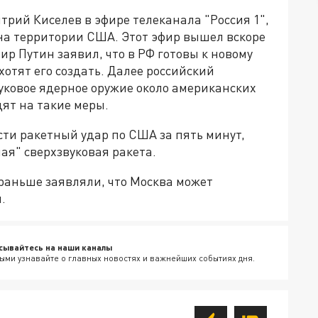
рий Киселев в эфире телеканала "Россия 1",
 на территории США. Этот эфир вышел вскоре
ир Путин заявил, что в РФ готовы к новому
хотят его создать. Далее российский
уковое ядерное оружие около американских
ят на такие меры.
сти ракетный удар по США за пять минут,
мая" сверхзвуковая ракета.
 раньше заявляли, что Москва может
.
сывайтесь на наши каналы
ыми узнавайте о главных новостях и важнейших событиях дня.