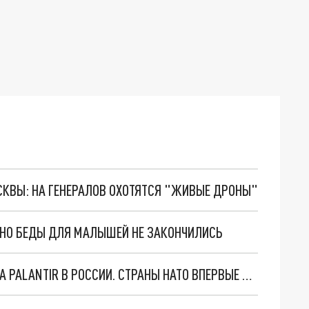
ОСКВЫ: НА ГЕНЕРАЛОВ ОХОТЯТСЯ "ЖИВЫЕ ДРОНЫ"
. НО БЕДЫ ДЛЯ МАЛЫШЕЙ НЕ ЗАКОНЧИЛИСЬ
"ОЧЕНЬ ПЛОХИЕ НОВОСТИ": БОЛЬШАЯ ОШИБКА PALANTIR В РОССИИ. СТРАНЫ НАТО ВПЕРВЫЕ ЗА СВО ОСТАНОВИЛИ ПОСТАВКИ ОРУЖИЯ. ВСУ ТЕРЯЮТ ПРИГРАНИЧЬЕ?