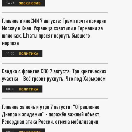
14:24
ЭКСКЛЮЗИВ
Главное в иноСМИ 7 августа: Трамп почти помирил
Москву и Киев. Украинца схватили в Германии за
шпионаж. Штаты просят вернуть бывшего
морпеха
11:00
ПОЛИТИКА
Сводка с фронтов СВО 7 августа: Три критических
участка – Всё грозит рухнуть. Что под Харьковом
08:30
ПОЛИТИКА
Главное за ночь и утро 7 августа: "Отравление
Днепра и эпидемия" - поражён важный объект.
Рекордная атака России, отмена мобилизации
08:00
ЭКСКЛЮЗИВ