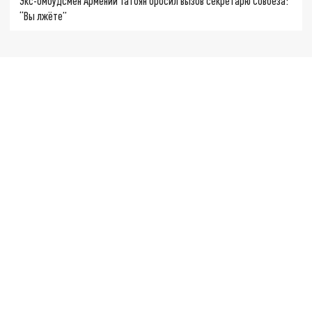
Экс-омбудсмен Армении Татоян бросил вызов секретарю Совбеза:
“Вы лжёте”