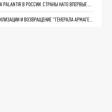
"ОЧЕНЬ ПЛОХИЕ НОВОСТИ": БОЛЬШАЯ ОШИБКА PALANTIR В РОССИИ. СТРАНЫ НАТО ВПЕРВЫЕ ЗА СВО ОСТАНОВИЛИ ПОСТАВКИ ОРУЖИЯ. ВСУ ТЕРЯЮТ ПРИГРАНИЧЬЕ?
ТРИ ГЛАВНЫХ ИНСАЙДА ОБ СВО. ОТМЕНА МОБИЛИЗАЦИИ И ВОЗВРАЩЕНИЕ "ГЕНЕРАЛА АРМАГЕДДОНА"? ОТЛИЧНЫЕ НОВОСТИ, КОТОРЫЕ ЖДАЛИ ВСЕ