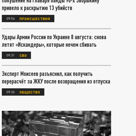
Покушение на главаря банды 90-х Зворыкину
привело к раскрытию 13 убийств
09:54
ПРОИСШЕСТВИЯ
Удары Армии России по Украине 8 августа: снова
летят «Искандеры», которые нечем сбивать
09:31
СВО
Эксперт Моисеев разъяснил, как получить
перерасчёт за ЖКУ после возвращения из отпуска
09:26
ОБЩЕСТВО