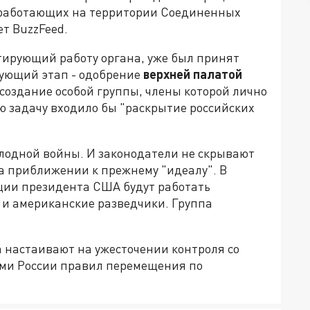
 работающих на территории Соединенных
т BuzzFeed.
нтирующий работу органа, уже был принят
дующий этап - одобрение
верхней палатой
 создание особой группы, члены которой лично
ью задачу входило бы "раскрытие российских
лодной войны. И законодатели не скрывают
на приближении к прежнему "идеалу". В
ции президента США будут работать
и американские разведчики. Группа
 настаивают на ужесточении контроля со
ми России правил перемещения по