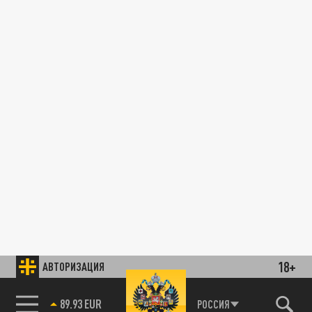
18+
АВТОРИЗАЦИЯ
89.93 EUR
РОССИЯ