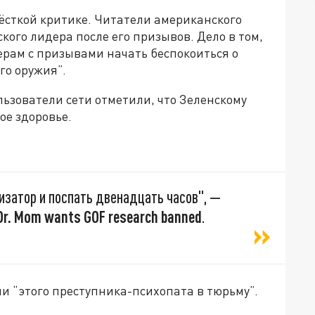
сткой критике. Читатели американского
кого лидера после его призывов. Дело в том,
ерам с призывами начать беспокоиться о
го оружия”.
ьзователи сети отметили, что Зеленскому
ое здоровье.
изатор и поспать двенадцать часов", —
Dr. Mom wants GOF research banned
.
и “этого преступника-психопата в тюрьму”.