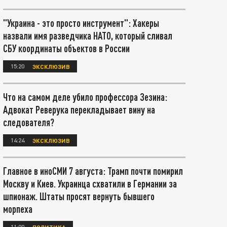
"Украина - это просто инструмент": Хакеры
назвали имя разведчика НАТО, который сливал
СБУ координаты объектов в России
15:20
ЭКСКЛЮЗИВ
Что на самом деле убило профессора Зезина:
Адвокат Реверука перекладывает вину на
следователя?
14:24
ЭКСКЛЮЗИВ
Главное в иноСМИ 7 августа: Трамп почти помирил
Москву и Киев. Украинца схватили в Германии за
шпионаж. Штаты просят вернуть бывшего
морпеха
11:00
ПОЛИТИКА