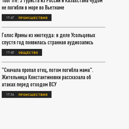
Tuoi Tre: 3 туриста из России и Казахстана чудом
не погибли в море во Вьетнаме
17:47
ПРОИСШЕСТВИЯ
Голос Ирины из ниоткуда: в деле Усольцевых
спустя год появилась странная аудиозапись
17:45
ОБЩЕСТВО
"Сначала пропал отец, потом погибла мама".
Жительница Константиновки рассказала об
атаках перед отходом ВСУ
17:34
ПРОИСШЕСТВИЯ