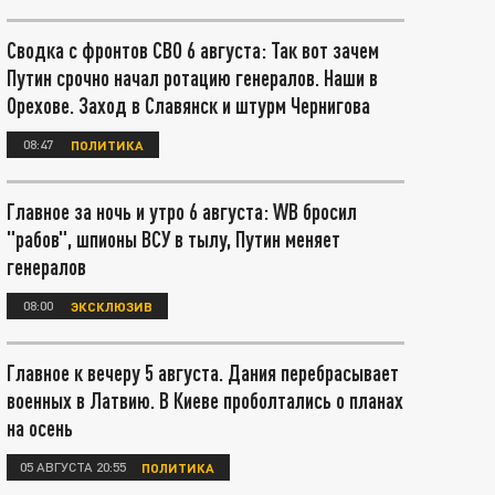
Сводка с фронтов СВО 6 августа: Так вот зачем
Путин срочно начал ротацию генералов. Наши в
Орехове. Заход в Славянск и штурм Чернигова
08:47
ПОЛИТИКА
Главное за ночь и утро 6 августа: WB бросил
"рабов", шпионы ВСУ в тылу, Путин меняет
генералов
08:00
ЭКСКЛЮЗИВ
Главное к вечеру 5 августа. Дания перебрасывает
военных в Латвию. В Киеве проболтались о планах
на осень
05 АВГУСТА 20:55
ПОЛИТИКА