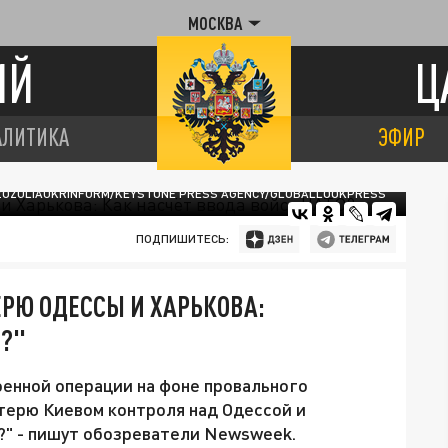
МОСКВА
ИЙ
Ц
АЛИТИКА
ЭФИР
 ZOZULIAUKRINFORM/KEYSTONE PRESS AGENCY/GLOBALLOOKPRESS
ПОДПИШИТЕСЬ:
ЕРЮ ОДЕССЫ И ХАРЬКОВА:
О?"
енной операции на фоне провального
терю Киевом контроля над Одессой и
О?" - пишут обозреватели Newsweek.