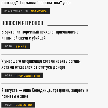
расклад". Германия "перехватила" дрон
06 АВГУСТА 11:00
ПОЛИТИКА
НОВОСТИ РЕГИОНОВ
В Британии тюремный психолог призналась в
интимной связи с убийцей
05:28
В МИРЕ
У умершего американца хотели изъять органы,
хотя он отказался от статуса донора
05:14
ПРОИСШЕСТВИЯ
7 августа — Анна Холодница: традиции, запреты и
приметы о зиме
05:08
ОБЩЕСТВО