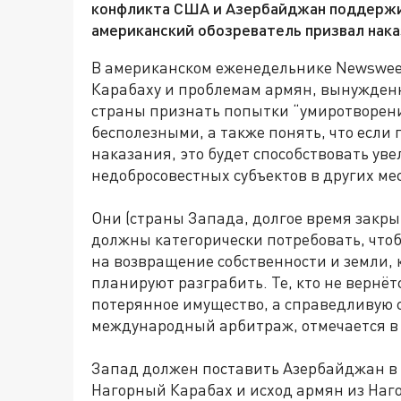
конфликта США и Азербайджан поддержив
американский обозреватель призвал нака
В американском еженедельнике Newswe
Карабаху и проблемам армян, вынужденн
страны признать попытки “умиротворен
бесполезными, а также понять, что если
наказания, это будет способствовать ув
недобросовестных субъектов в других ме
Они (страны Запада, долгое время закр
должны категорически потребовать, что
на возвращение собственности и земли,
планируют разграбить. Те, кто не вернё
потерянное имущество, а справедливую 
международный арбитраж, отмечается в
Запад должен поставить Азербайджан в и
Нагорный Карабах и исход армян из Наго