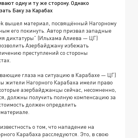
ают одну и ту же сторону. Однако
зать Баку за Карабах
ek вышел материал, посвящённый Нагорному
ым его покинуть. Автор призвал западные
ия диктатуры” (Ильхама Алиева — ЦГ)
 позволить Азербайджану избежать
еличению преступлений со стороны
стах.
ывающие глаза на ситуацию в Карабахе — ЦГ)
бы жители Нагорного Карабаха имели право
 которые азербайджанцы сейчас, несомненно,
тся, должны получить полную компенсацию за
стоимость должен определить
 материале.
звестность о том, что нападение на
рного Карабаха расследуются. Это, в свою