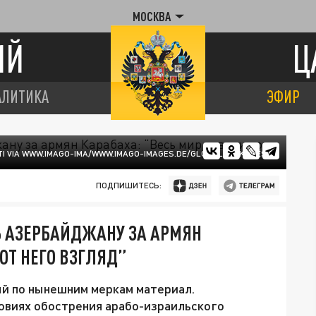
МОСКВА
ИЙ
Ц
АЛИТИКА
ЭФИР
ITI VIA WWW.IMAGO-IMA/WWW.IMAGO-IMAGES.DE/GLOBALLOOKPRESS
ПОДПИШИТЕСЬ:
Ь АЗЕРБАЙДЖАНУ ЗА АРМЯН
ОТ НЕГО ВЗГЛЯД”
й по нынешним меркам материал.
овиях обострения арабо-израильского