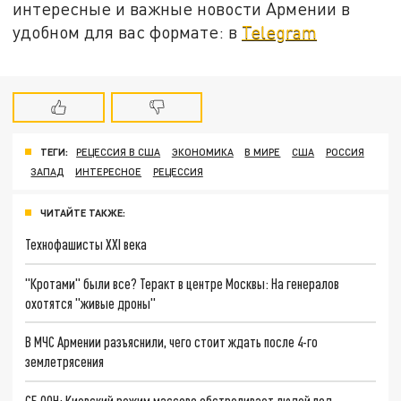
интересные и важные новости Армении в
удобном для вас формате: в
Telegram
ТЕГИ:
РЕЦЕССИЯ В США
ЭКОНОМИКА
В МИРЕ
США
РОССИЯ
ЗАПАД
ИНТЕРЕСНОЕ
РЕЦЕССИЯ
ЧИТАЙТЕ ТАКЖЕ:
Технофашисты XXI века
"Кротами" были все? Теракт в центре Москвы: На генералов
охотятся "живые дроны"
В МЧС Армении разъяснили, чего стоит ждать после 4-го
землетрясения
СБ ООН: Киевский режим массово обстреливает людей под