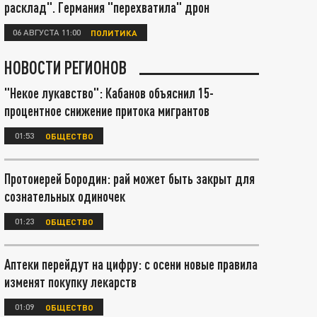
расклад". Германия "перехватила" дрон
06 АВГУСТА 11:00
ПОЛИТИКА
НОВОСТИ РЕГИОНОВ
"Некое лукавство": Кабанов объяснил 15-
процентное снижение притока мигрантов
01:53
ОБЩЕСТВО
Протоиерей Бородин: рай может быть закрыт для
сознательных одиночек
01:23
ОБЩЕСТВО
Аптеки перейдут на цифру: с осени новые правила
изменят покупку лекарств
01:09
ОБЩЕСТВО