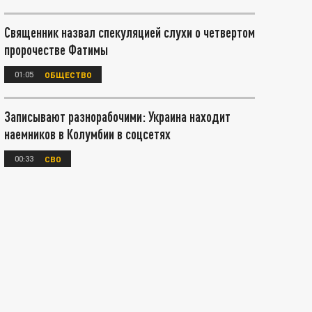
Священник назвал спекуляцией слухи о четвертом
пророчестве Фатимы
01:05
ОБЩЕСТВО
Записывают разнорабочими: Украина находит
наемников в Колумбии в соцсетях
00:33
СВО