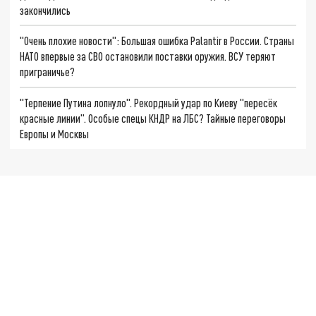
закончились
"Очень плохие новости": Большая ошибка Palantir в России. Страны
НАТО впервые за СВО остановили поставки оружия. ВСУ теряют
приграничье?
"Терпение Путина лопнуло". Рекордный удар по Киеву "пересёк
красные линии". Особые спецы КНДР на ЛБС? Тайные переговоры
Европы и Москвы