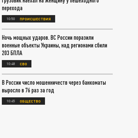
грузовик наехал на женщину у пешеходного
перехода
10:50
ПРОИСШЕСТВИЯ
Ночь мощных ударов. ВС России поразили
военные объекты Украины, над регионами сбили
203 БПЛА
10:48
СВО
В России число мошенничеств через банкоматы
выросло в 76 раз за год
10:45
ОБЩЕСТВО