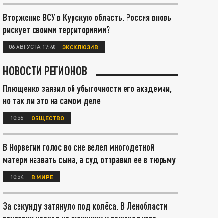
Вторжение ВСУ в Курскую область. Россия вновь
рискует своими территориями?
06 АВГУСТА 17:40
ЭКСКЛЮЗИВ
НОВОСТИ РЕГИОНОВ
Плющенко заявил об убыточности его академии,
но так ли это на самом деле
10:56
ОБЩЕСТВО
В Норвегии голос во сне велел многодетной
матери назвать сына, а суд отправил ее в тюрьму
10:54
В МИРЕ
За секунду затянуло под колёса. В Ленобласти