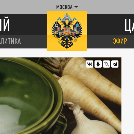
МОСКВА
ИЙ
Ц
АЛИТИКА
ЭФИР