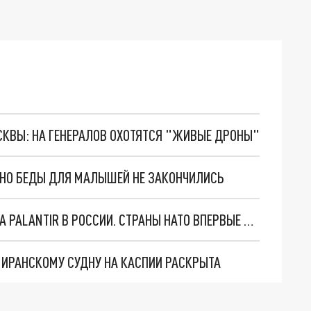
ОСКВЫ: НА ГЕНЕРАЛОВ ОХОТЯТСЯ "ЖИВЫЕ ДРОНЫ"
. НО БЕДЫ ДЛЯ МАЛЫШЕЙ НЕ ЗАКОНЧИЛИСЬ
"ОЧЕНЬ ПЛОХИЕ НОВОСТИ": БОЛЬШАЯ ОШИБКА PALANTIR В РОССИИ. СТРАНЫ НАТО ВПЕРВЫЕ ЗА СВО ОСТАНОВИЛИ ПОСТАВКИ ОРУЖИЯ. ВСУ ТЕРЯЮТ ПРИГРАНИЧЬЕ?
О ИРАНСКОМУ СУДНУ НА КАСПИИ РАСКРЫТА