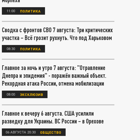
11:00
ПОЛИТИКА
Сводка с фронтов СВО 7 августа: Три критических
участка – Всё грозит рухнуть. Что под Харьковом
08:30
ПОЛИТИКА
Главное за ночь и утро 7 августа: "Отравление
Днепра и эпидемия" - поражён важный объект.
Рекордная атака России, отмена мобилизации
08:00
ЭКСКЛЮЗИВ
Главное к вечеру 6 августа. США усилили
разведку для Украины. ВС России – в Орехове
06 АВГУСТА 20:30
ОБЩЕСТВО