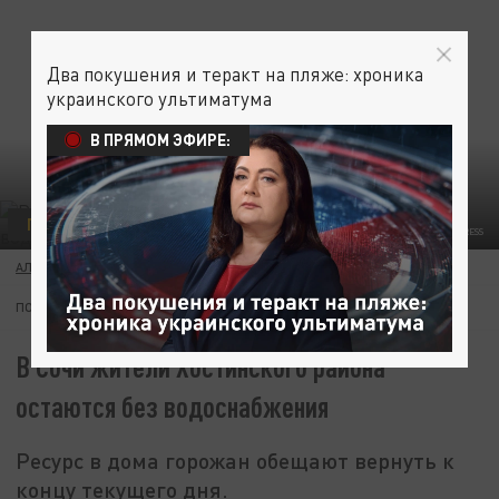
Два покушения и теракт на пляже: хроника
украинского ультиматума
В ПРЯМОМ ЭФИРЕ:
ПРОИСШЕСТВИЯ
ФОТО: KOMSOMOLSKAYA PRAVDA/GLOBALLOOKPRESS
АЛЕКСАНДРА АВДЕЕВА
17 ИЮНЯ 11:18
ПОДПИШИТЕСЬ:
В Сочи жители Хостинского района
остаются без водоснабжения
Ресурс в дома горожан обещают вернуть к
концу текущего дня.