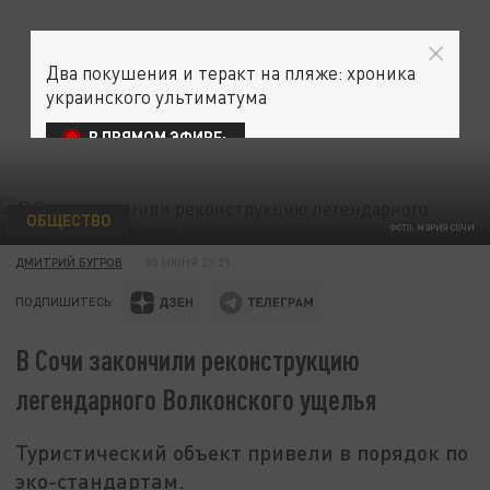
Два покушения и теракт на пляже: хроника
украинского ультиматума
В ПРЯМОМ ЭФИРЕ:
ОБЩЕСТВО
ФОТО: МЭРИЯ СОЧИ
ДМИТРИЙ БУГРОВ
05 ИЮНЯ 23:21
ПОДПИШИТЕСЬ:
В Сочи закончили реконструкцию
легендарного Волконского ущелья
Туристический объект привели в порядок по
эко-стандартам.