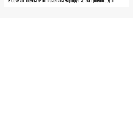
В Сочи автобусы №101 изменили маршрут из-за тройного ДТП