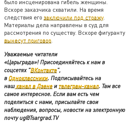
было инсценирована гибель женщины.
Вскоре заказчика схватили. На время
следствия его
заключили под стражу
.
Материалы дела направлены в суд для
рассмотрения по существу. Вскоре фигуранту
вынесут приговор
.
Уважаемые читатели
«Царьграда»! Присоединяйтесь к нам в
соцсетях "
ВКонтакте
"
,
в
Одноклассники
.
Подписывайтесь на
наш
канал в Дзене
и
телеграм-канал
. Там все
самое интересное. Если вам есть чем
поделиться с нами, присылайте свои
наблюдения, вопросы, новости на электронную
почту
ug@Tsargrad.TV