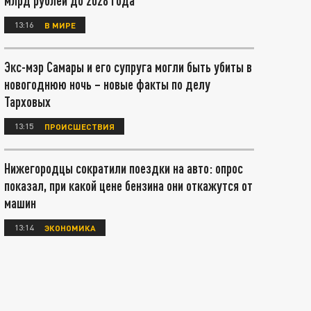
млрд рублей до 2028 года
13:16
В МИРЕ
Экс-мэр Самары и его супруга могли быть убиты в
новогоднюю ночь – новые факты по делу
Тарховых
13:15
ПРОИСШЕСТВИЯ
Нижегородцы сократили поездки на авто: опрос
показал, при какой цене бензина они откажутся от
машин
13:14
ЭКОНОМИКА