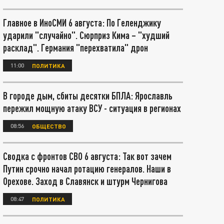
Главное в ИноСМИ 6 августа: По Геленджику
ударили "случайно". Сюрприз Кима – "худший
расклад". Германия "перехватила" дрон
11:00
ПОЛИТИКА
В городе дым, сбиты десятки БПЛА: Ярославль
пережил мощную атаку ВСУ - ситуация в регионах
08:56
ОБЩЕСТВО
Сводка с фронтов СВО 6 августа: Так вот зачем
Путин срочно начал ротацию генералов. Наши в
Орехове. Заход в Славянск и штурм Чернигова
08:47
ПОЛИТИКА