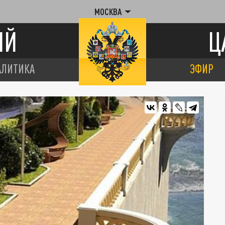
МОСКВА
ИЙ
Ц
АЛИТИКА
ЭФИР