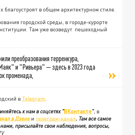
 Их благоустроят в общем архитектурном стиле.
ования городской среды, в городе-курорте
нституции. Там уже возведут
пешеходный
нили преобразования терренкура,
аяк" и "Ривьера" — здесь в 2023 года
ок променада,
одский в
Telegram
.
иняйтесь к нам в соцсетях
"
ВКонтакте
"
, в
анал в Дзене
и
телеграм-канал
. Там все самое
с нами, присылайте свои наблюдения, вопросы,
TV