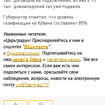
тыс. договоров на подключение, из них к 13
тыс. домовладений газ уже подвели.
Губернатор отметил, что уровень
газификации на Кубани составляет 85%.
Уважаемые читатели
«Царьграда»!
Присоединяйтесь к нам в
ВКонтакте
соцсетях
"
"
,
в
Одноклассники
.
Подписывайтесь на
наш
канал в Дзене
и
телеграм-канал
. Там все
самое интересное. Если вам есть чем
поделиться с нами, присылайте свои
наблюдения, вопросы, новости на электронную
почту
ug@Tsargrad.TV