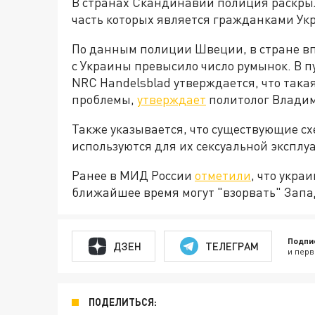
В странах Скандинавии полиция раскрыл
часть которых является гражданками Ук
По данным полиции Швеции, в стране вп
с Украины превысило число румынок. В 
NRC Handelsblad утверждается, что такая
проблемы,
утверждает
политолог Владим
Также указывается, что существующие с
используются для их сексуальной эксплу
Ранее в МИД России
отметили
, что укра
ближайшее время могут "взорвать" Запа
Подпи
ДЗЕН
ТЕЛЕГРАМ
и перв
ПОДЕЛИТЬСЯ: