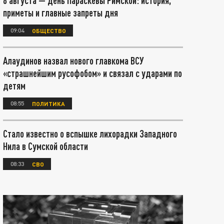
8 августа — день Параскевы Римской: история,
приметы и главные запреты дня
09:04
ОБЩЕСТВО
Алаудинов назвал нового главкома ВСУ
«страшнейшим русофобом» и связал с ударами по
детям
08:55
ПОЛИТИКА
Стало известно о вспышке лихорадки Западного
Нила в Сумской области
08:33
СВО