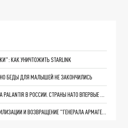
ТКИ": КАК УНИЧТОЖИТЬ STARLINK
. НО БЕДЫ ДЛЯ МАЛЫШЕЙ НЕ ЗАКОНЧИЛИСЬ
"ОЧЕНЬ ПЛОХИЕ НОВОСТИ": БОЛЬШАЯ ОШИБКА PALANTIR В РОССИИ. СТРАНЫ НАТО ВПЕРВЫЕ ЗА СВО ОСТАНОВИЛИ ПОСТАВКИ ОРУЖИЯ. ВСУ ТЕРЯЮТ ПРИГРАНИЧЬЕ?
ТРИ ГЛАВНЫХ ИНСАЙДА ОБ СВО. ОТМЕНА МОБИЛИЗАЦИИ И ВОЗВРАЩЕНИЕ "ГЕНЕРАЛА АРМАГЕДДОНА"? ОТЛИЧНЫЕ НОВОСТИ, КОТОРЫЕ ЖДАЛИ ВСЕ