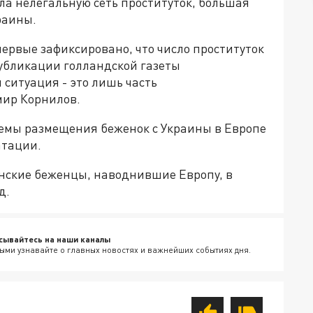
а нелегальную сеть проституток, большая
раины.
ервые зафиксировано, что число проституток
публикации голландской газеты
 ситуация - это лишь часть
ир Корнилов.
хемы размещения беженок с Украины в Европе
атации.
инские беженцы, наводнившие Европу, в
д.
сывайтесь на наши каналы
ыми узнавайте о главных новостях и важнейших событиях дня.