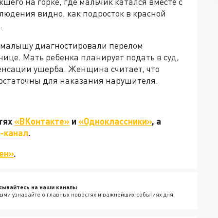
шего на горке, где мальчик катался вместе с
людения видно, как подросток в красной
.
у малышу диагностировали перелом
нице. Мать ребенка планирует подать в суд,
енсации ущерба. Женщина считает, что
остаточны для наказания нарушителя.
етях
«ВКонтакте»
и
«Одноклассники»
, а
-канал
.
ен»
.
сывайтесь на наши каналы
ыми узнавайте о главных новостях и важнейших событиях дня.