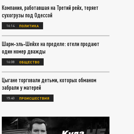
Компания, работавшая на Третий рейх, теряет
сухогрузы под Одессой
16:14
ПОЛИТИКА
Шарм‑эль‑Шейхе на пределе: отели продают
один номер дважды
16:08
ОБЩЕСТВО
Цыгане торговали детьми, которых обманом
забрали у матерей
15:40
ПРОИСШЕСТВИЯ