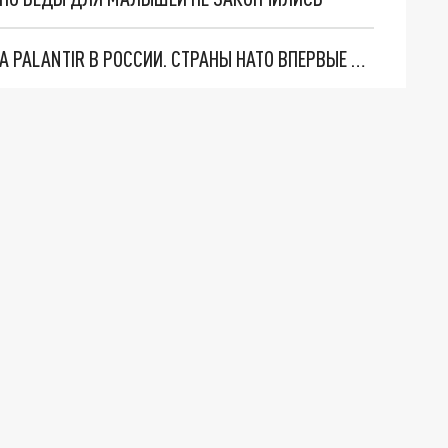
"ОЧЕНЬ ПЛОХИЕ НОВОСТИ": БОЛЬШАЯ ОШИБКА PALANTIR В РОССИИ. СТРАНЫ НАТО ВПЕРВЫЕ ЗА СВО ОСТАНОВИЛИ ПОСТАВКИ ОРУЖИЯ. ВСУ ТЕРЯЮТ ПРИГРАНИЧЬЕ?