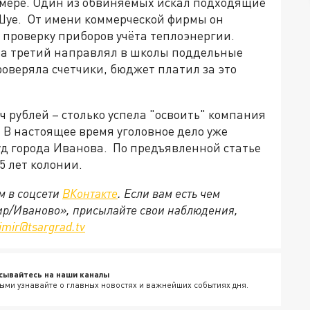
змере. Один из обвиняемых искал подходящие
Шуе. От имени коммерческой фирмы он
 проверку приборов учёта теплоэнергии.
, а третий направлял в школы поддельные
оверяла счетчики, бюджет платил за это
ч рублей – столько успела "освоить" компания
. В настоящее время уголовное дело уже
д города Иванова. По предъявленной статье
5 лет колонии.
м в соцсети
ВКонтакте
. Если вам есть чем
ир/Иваново», присылайте свои наблюдения,
imir@tsargrad.tv
сывайтесь на наши каналы
ыми узнавайте о главных новостях и важнейших событиях дня.