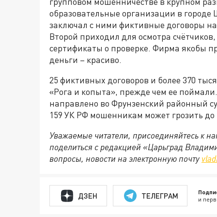
групповом мошенничестве в крупном ра
образовательные организации в городе 
заключал с ними фиктивные договоры на
Второй приходил для осмотра счётчиков
сертификаты о проверке. Фирма якобы пр
деньги – красиво.
25 фиктивных договоров и более 370 тыся
«Рога и копыта», прежде чем ее поймали
направлено во Фрунзенский районный су
159 УК РФ мошенникам может грозить до 
Уважаемые читатели, присоединяйтесь к на
поделиться с редакцией «Царьград Владим
вопросы, новости на электронную почту
vlad
Подпи
ДЗЕН
ТЕЛЕГРАМ
и перв