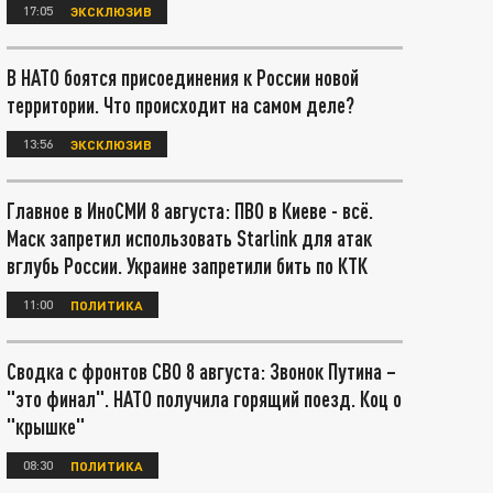
17:05
ЭКСКЛЮЗИВ
В НАТО боятся присоединения к России новой
территории. Что происходит на самом деле?
13:56
ЭКСКЛЮЗИВ
Главное в ИноСМИ 8 августа: ПВО в Киеве - всё.
Маск запретил использовать Starlink для атак
вглубь России. Украине запретили бить по КТК
11:00
ПОЛИТИКА
Сводка с фронтов СВО 8 августа: Звонок Путина –
"это финал". НАТО получила горящий поезд. Коц о
"крышке"
08:30
ПОЛИТИКА