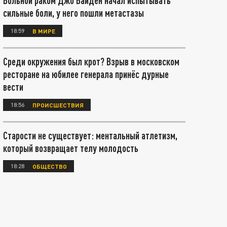
Больной раком Джо Байден начал испытывать
сильные боли, у него пошли метастазы
18:59
В МИРЕ
Среди окружения был крот? Взрыв в московском
ресторане на юбилее генерала принёс дурные
вести
18:56
ПРОИСШЕСТВИЯ
Старости не существует: ментальный атлетизм,
который возвращает телу молодость
18:28
ОБЩЕСТВО