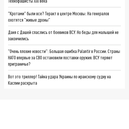
Технофашисты XXI века
"Кротами" были все? Теракт в центре Москвы: На генералов
охотятся "живые дроны"
Даня с Дашей спаслись от боевиков ВСУ. Но беды для малышей не
закончились
"Очень плохие новости": Большая ошибка Palantir в России. Страны
НАТО впервые за СВО остановили поставки оружия. ВСУ теряют
приграничье?
Вот это триллер! Тайна удара Украины по иранскому судну на
Каспии раскрыта