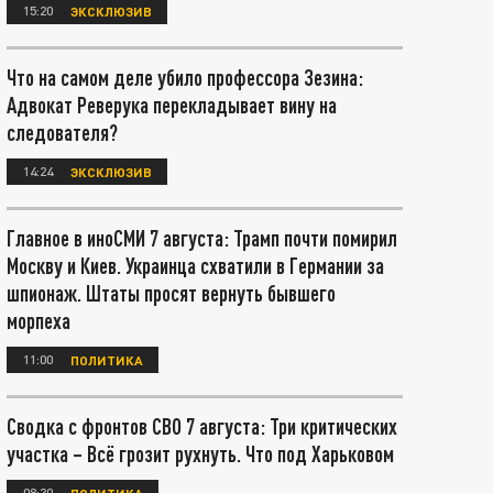
15:20
ЭКСКЛЮЗИВ
Что на самом деле убило профессора Зезина:
Адвокат Реверука перекладывает вину на
следователя?
14:24
ЭКСКЛЮЗИВ
Главное в иноСМИ 7 августа: Трамп почти помирил
Москву и Киев. Украинца схватили в Германии за
шпионаж. Штаты просят вернуть бывшего
морпеха
11:00
ПОЛИТИКА
Сводка с фронтов СВО 7 августа: Три критических
участка – Всё грозит рухнуть. Что под Харьковом
08:30
ПОЛИТИКА