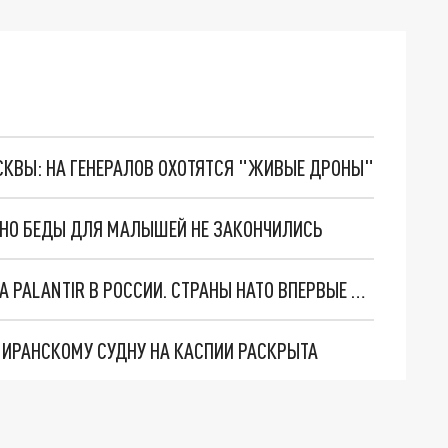
ОСКВЫ: НА ГЕНЕРАЛОВ ОХОТЯТСЯ "ЖИВЫЕ ДРОНЫ"
. НО БЕДЫ ДЛЯ МАЛЫШЕЙ НЕ ЗАКОНЧИЛИСЬ
"ОЧЕНЬ ПЛОХИЕ НОВОСТИ": БОЛЬШАЯ ОШИБКА PALANTIR В РОССИИ. СТРАНЫ НАТО ВПЕРВЫЕ ЗА СВО ОСТАНОВИЛИ ПОСТАВКИ ОРУЖИЯ. ВСУ ТЕРЯЮТ ПРИГРАНИЧЬЕ?
О ИРАНСКОМУ СУДНУ НА КАСПИИ РАСКРЫТА