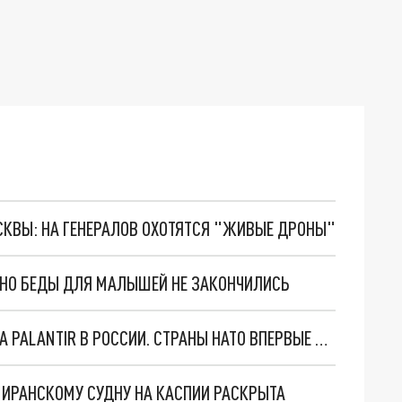
ОСКВЫ: НА ГЕНЕРАЛОВ ОХОТЯТСЯ "ЖИВЫЕ ДРОНЫ"
. НО БЕДЫ ДЛЯ МАЛЫШЕЙ НЕ ЗАКОНЧИЛИСЬ
"ОЧЕНЬ ПЛОХИЕ НОВОСТИ": БОЛЬШАЯ ОШИБКА PALANTIR В РОССИИ. СТРАНЫ НАТО ВПЕРВЫЕ ЗА СВО ОСТАНОВИЛИ ПОСТАВКИ ОРУЖИЯ. ВСУ ТЕРЯЮТ ПРИГРАНИЧЬЕ?
О ИРАНСКОМУ СУДНУ НА КАСПИИ РАСКРЫТА