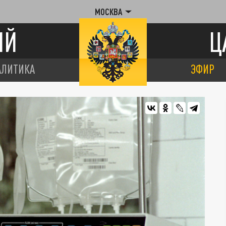
МОСКВА
ИЙ
Ц
АЛИТИКА
ЭФИР