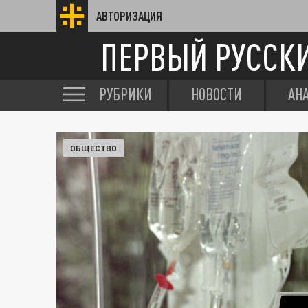
АВТОРИЗАЦИЯ
ПЕРВЫЙ РУССК
РУБРИКИ
НОВОСТИ
АН
ОБЩЕСТВО