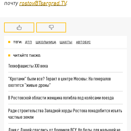
почту
rostov@Tsargrad.ТV
.
ТЕГИ:
ДТП
ШКОЛЬНИЦА
ШАХТЫ
АВТОБУС
ЧИТАЙТЕ ТАКЖЕ:
Технофашисты XXI века
"Кротами" были все? Теракт в центре Москвы: На генералов
охотятся "живые дроны"
В Ростовской области женщина погибла под колёсами поезда
Ради строительства Западной хорды Ростова понадобится изъять
частные земли
Даня с Дашей спаслись от боевиков ВСУ. Но беды для малышей не