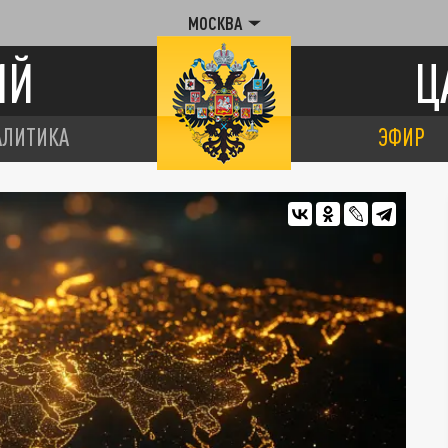
МОСКВА
ИЙ
Ц
АЛИТИКА
ЭФИР