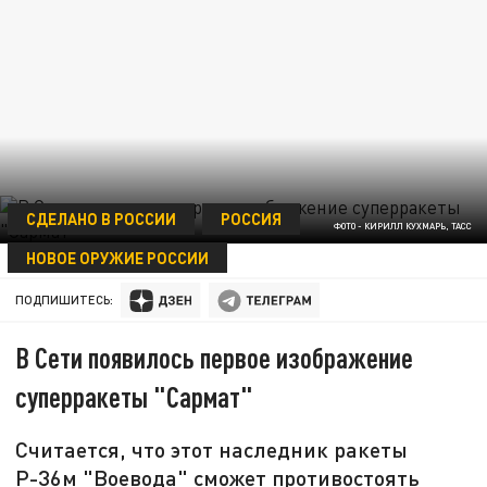
СДЕЛАНО В РОССИИ
РОССИЯ
ФОТО - КИРИЛЛ КУХМАРЬ, ТАСС
НОВОЕ ОРУЖИЕ РОССИИ
27 ОКТЯБРЯ 10:24
ПОДПИШИТЕСЬ:
В Сети появилось первое изображение
суперракеты "Сармат"
Считается, что этот наследник ракеты
Р-36м "Воевода" сможет противостоять