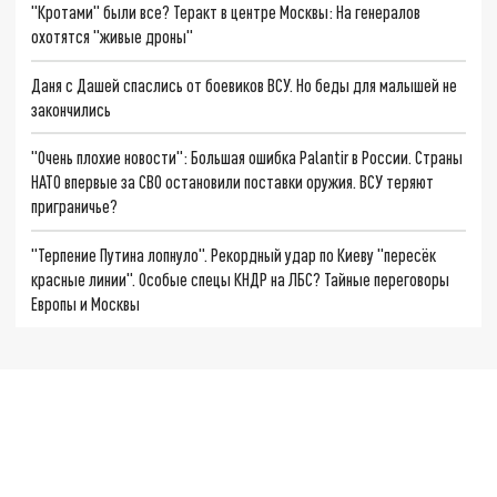
"Кротами" были все? Теракт в центре Москвы: На генералов
охотятся "живые дроны"
Даня с Дашей спаслись от боевиков ВСУ. Но беды для малышей не
закончились
"Очень плохие новости": Большая ошибка Palantir в России. Страны
НАТО впервые за СВО остановили поставки оружия. ВСУ теряют
приграничье?
"Терпение Путина лопнуло". Рекордный удар по Киеву "пересёк
красные линии". Особые спецы КНДР на ЛБС? Тайные переговоры
Европы и Москвы