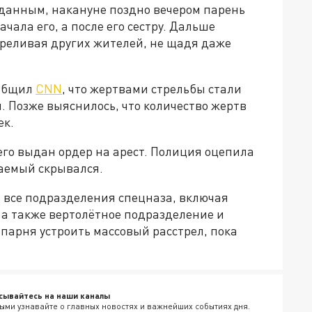
данным, накануне поздно вечером парень
чала его, а после его сестру. Дальше
реливая других жителей, не щадя даже
ообщил
CNN
, что жертвами стрельбы стали
. Позже выяснилось, что количество жертв
ек.
его выдан ордер на арест. Полиция оцепила
ваемый скрывался.
 все подразделения спецназа, включая
 а также вертолётное подразделение и
 парня устроить массовый расстрел, пока
сывайтесь на наши каналы
ыми узнавайте о главных новостях и важнейших событиях дня.