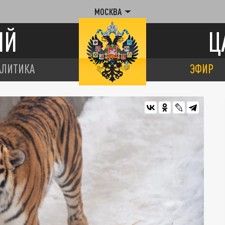
МОСКВА
ИЙ
Ц
АЛИТИКА
ЭФИР