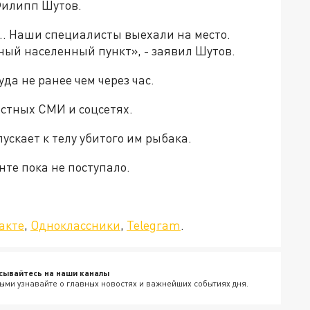
Филипп Шутов.
.. Наши специалисты выехали на место.
ный населенный пункт», - заявил Шутов.
да не ранее чем через час.
естных СМИ и соцсетях.
пускает к телу убитого им рыбака.
те пока не поступало.
да»!
акте
,
Одноклассники
,
Telegram
.
сывайтесь на наши каналы
ыми узнавайте о главных новостях и важнейших событиях дня.