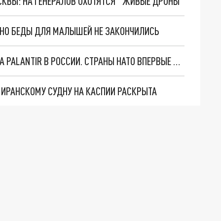
ОСКВЫ: НА ГЕНЕРАЛОВ ОХОТЯТСЯ "ЖИВЫЕ ДРОНЫ"
. НО БЕДЫ ДЛЯ МАЛЫШЕЙ НЕ ЗАКОНЧИЛИСЬ
"ОЧЕНЬ ПЛОХИЕ НОВОСТИ": БОЛЬШАЯ ОШИБКА PALANTIR В РОССИИ. СТРАНЫ НАТО ВПЕРВЫЕ ЗА СВО ОСТАНОВИЛИ ПОСТАВКИ ОРУЖИЯ. ВСУ ТЕРЯЮТ ПРИГРАНИЧЬЕ?
О ИРАНСКОМУ СУДНУ НА КАСПИИ РАСКРЫТА