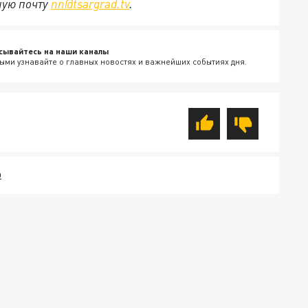
ную почту
nn@tsargrad.tv
.
сывайтесь на наши каналы
ыми узнавайте о главных новостях и важнейших событиях дня.
О