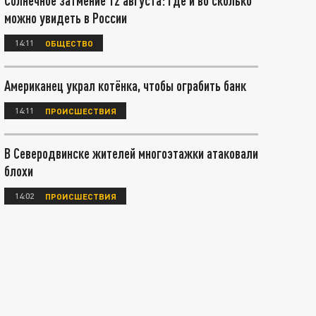
Солнечное затмение 12 августа: где и во сколько
можно увидеть в России
14:11
ОБЩЕСТВО
Американец украл котёнка, чтобы ограбить банк
14:11
ПРОИСШЕСТВИЯ
В Северодвинске жителей многоэтажки атаковали
блохи
14:02
ПРОИСШЕСТВИЯ