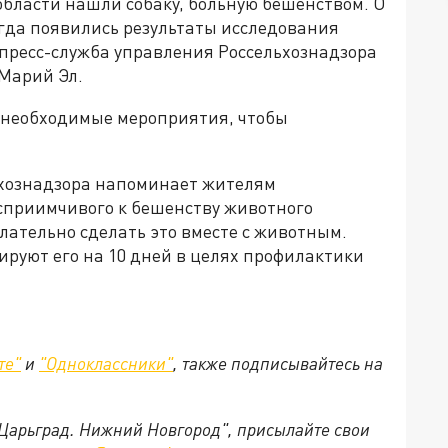
области нашли собаку, больную бешенством. О
огда появились результаты исследования
 пресс-служба управления Россельхознадзора
 Марий Эл.
е необходимые мероприятия, чтобы
ьхознадзора напоминает жителям
осприимчивого к бешенству животного
елательно сделать это вместе с животным.
ируют его на 10 дней в целях профилактики
те"
и
"Одноклассники"
, также подписывайтесь на
"Царьград. Нижний Новгород", присылайте свои