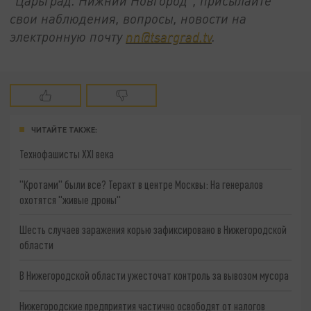
"Царьград. Нижний Новгород", присылайте
свои наблюдения, вопросы, новости на
электронную почту
nn@tsargrad.tv
.
ЧИТАЙТЕ ТАКЖЕ:
Технофашисты XXI века
"Кротами" были все? Теракт в центре Москвы: На генералов
охотятся "живые дроны"
Шесть случаев заражения корью зафиксировано в Нижегородской
области
В Нижегородской области ужесточат контроль за вывозом мусора
Нижегородские предприятия частично освободят от налогов