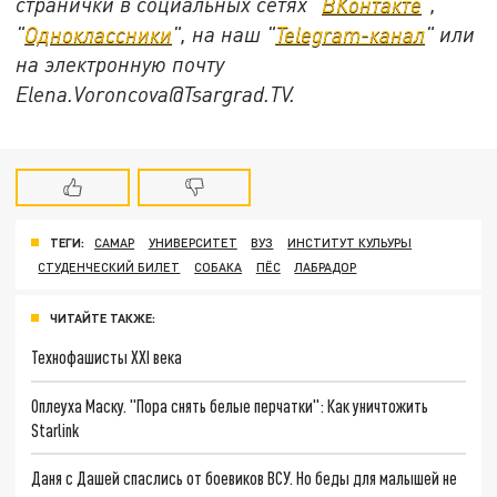
странички в социальных сетях "
ВКонтакте
",
"
Одноклассники
", на наш "
Telegram-канал
" или
на электронную почту
Elena.Voroncova@Tsargrad.TV.
ТЕГИ:
САМАР
УНИВЕРСИТЕТ
ВУЗ
ИНСТИТУТ КУЛЬУРЫ
СТУДЕНЧЕСКИЙ БИЛЕТ
СОБАКА
ПЁС
ЛАБРАДОР
ЧИТАЙТЕ ТАКЖЕ:
Технофашисты XXI века
Оплеуха Маску. "Пора снять белые перчатки": Как уничтожить
Starlink
Даня с Дашей спаслись от боевиков ВСУ. Но беды для малышей не