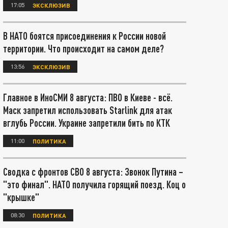
17:05
ЭКСКЛЮЗИВ
В НАТО боятся присоединения к России новой
территории. Что происходит на самом деле?
13:56
ЭКСКЛЮЗИВ
Главное в ИноСМИ 8 августа: ПВО в Киеве - всё.
Маск запретил использовать Starlink для атак
вглубь России. Украине запретили бить по КТК
11:00
ПОЛИТИКА
Сводка с фронтов СВО 8 августа: Звонок Путина –
"это финал". НАТО получила горящий поезд. Коц о
"крышке"
08:30
ПОЛИТИКА