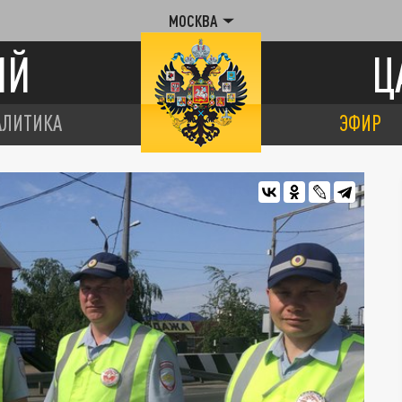
МОСКВА
ИЙ
Ц
АЛИТИКА
ЭФИР