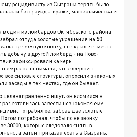
тному рецидивисту из Сызрани терять было
шительный бэкграунд - кражи, мошенничества и
 в один из ломбардов Октябрьского района
забрал оттуда золотые украшения на 58
ажала тревожную кнопку, он скрылся с места
ать добычу в другой ломбард - на Ново-
йствия зафиксировали камеры
 прекрасно понимали, кто совершил
о все силовые структуры, опросили знакомых
и засады в тех местах, где он бывает.
го целенаправленно ищут, он вломился в
ак раз готовилась завести незнакомая ему
идивист ограбил ее, забрав две золотые
 Потом потребовал, чтобы по ее звонку
е 30000, которые следовало снять в
лнено, а затем приказал ехать в Сызрань.