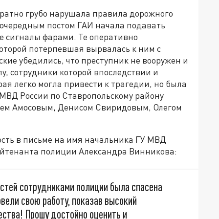
кратно грубо нарушала правила дорожного
 очередным постом ГАИ начала подавать
е сигналы фарами. Те оперативно
которой потерпевшая вырвалась к ним с
ские убедились, что преступник не вооружен и
у, сотрудники которой впоследствии и
рая легко могла привести к трагедии, но была
МВД России по Ставропольскому району
ем Амосовым, Денисом Свиридовым, Олегом
сть в письме на имя начальника ГУ МВД
ейтенанта полиции Александра Винникова:
стей сотрудниками полиции была спасена
овели свою работу, показав высокий
ества! Прошу достойно оценить и