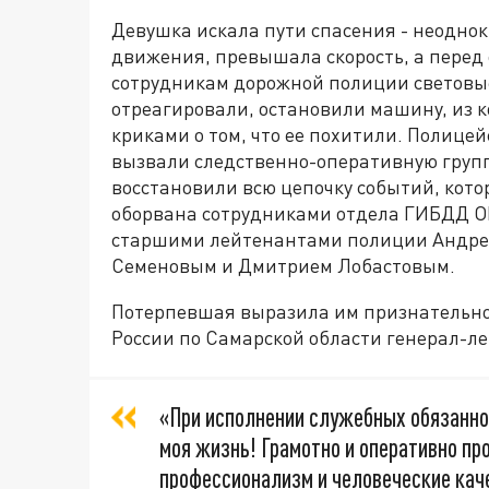
Девушка искала пути спасения - неодно
движения, превышала скорость, а перед
сотрудникам дорожной полиции световы
отреагировали, остановили машину, из 
криками о том, что ее похитили. Полицей
вызвали следственно-оперативную групп
восстановили всю цепочку событий, кото
оборвана сотрудниками отдела ГИБДД О
старшими лейтенантами полиции Андре
Семеновым и Дмитрием Лобастовым.
Потерпевшая выразила им признательно
России по Самарской области генерал-л
«При исполнении служебных обязанно
моя жизнь! Грамотно и оперативно пр
профессионализм и человеческие кач