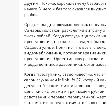
другим. Похоже, сорокалетнему безрабо
нечего. У него и без того оказался вну
разбои.
Средь бела дня злоумышленник ворвался
Самары, молотком расколотил витрину и 
тысяч рублей. Когда сотрудница точки н
преступления, но только затем, чтобы сд
Садовой улице. Понятно, что все его де
видеонаблюдения, потому оперативники
преступления. Ориентировку разослали в
и родственников разбойника, организовал
Когда преступнику стало известно, что е
салон случайной Infiniti fx 37, который к
девушка. Угрожая жизни и здоровью, рец
цепочки с кулонами и три тысячи рублей.
родственник перевел перепуганной жертв
банкомате и передать ему, что было выпо