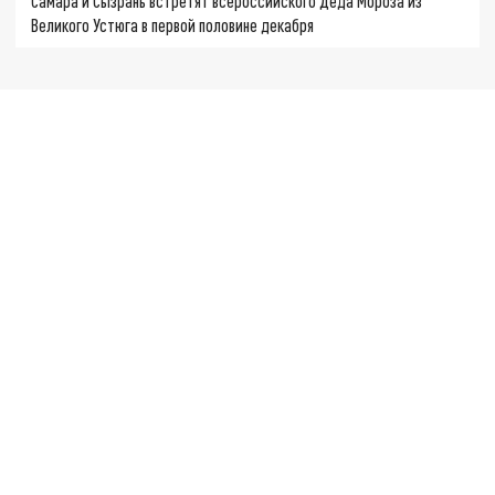
Самара и Сызрань встретят всероссийского Деда Мороза из
Великого Устюга в первой половине декабря