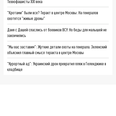
Технофашисты XXI века
"Кротами" были все? Теракт в центре Москвы: На генералов
охотятся "живые дроны"
Даня с Дашей спаслись от боевиков ВСУ. Но беды для малышей не
закончились
"Мы вас заставим": Жуткие детали охоты на генерала. Зеленский
объяснил главный смысл теракта в центре Москвы
"Курортный ад": Украинский дрон превратил пляж в Геленджике в
кладбище