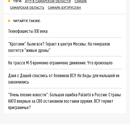
ТЕГИ:
ДТП В САМАРСКОЙ ОБЛАСТИ
САМАРА
САМАРСКАЯ ОБЛАСТЬ
САМАРА-БУГУРУСЛАН
ЧИТАЙТЕ ТАКЖЕ:
Технофашисты XXI века
"Кротами" были все? Теракт в центре Москвы: На генералов
охотятся "живые дроны"
На трассе М-5 временно ограничено движение. Что произошло
Даня с Дашей спаслись от боевиков ВСУ. Но беды для малышей не
закончились
"Очень плохие новости": Большая ошибка Palantir в России. Страны
НАТО впервые за СВО остановили поставки оружия. ВСУ теряют
приграничье?