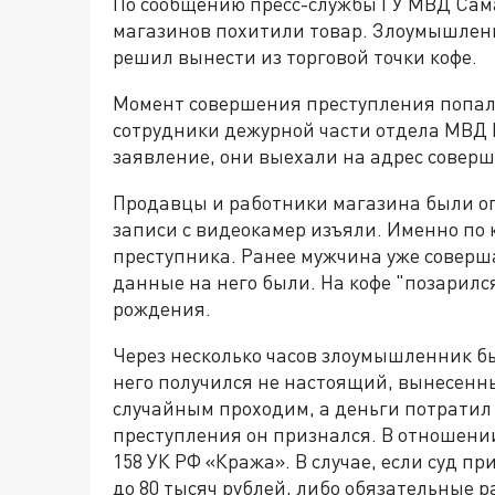
По сообщению пресс-службы ГУ МВД Самар
магазинов похитили товар. Злоумышлен
решил вынести из торговой точки кофе.
Момент совершения преступления попал 
сотрудники дежурной части отдела МВД 
заявление, они выехали на адрес совер
Продавцы и работники магазина были оп
записи с видеокамер изъяли. Именно по
преступника. Ранее мужчина уже совер
данные на него были. На кофе "позарилс
рождения.
Через несколько часов злоумышленник б
него получился не настоящий, вынесенны
случайным проходим, а деньги потратил
преступления он признался. В отношени
158 УК РФ «Кража». В случае, если суд пр
до 80 тысяч рублей, либо обязательные ра