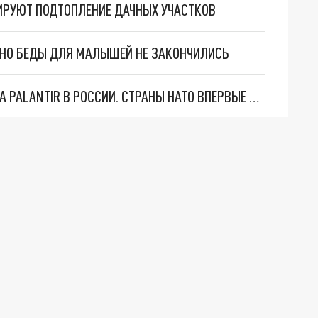
ИРУЮТ ПОДТОПЛЕНИЕ ДАЧНЫХ УЧАСТКОВ
. НО БЕДЫ ДЛЯ МАЛЫШЕЙ НЕ ЗАКОНЧИЛИСЬ
"ОЧЕНЬ ПЛОХИЕ НОВОСТИ": БОЛЬШАЯ ОШИБКА PALANTIR В РОССИИ. СТРАНЫ НАТО ВПЕРВЫЕ ЗА СВО ОСТАНОВИЛИ ПОСТАВКИ ОРУЖИЯ. ВСУ ТЕРЯЮТ ПРИГРАНИЧЬЕ?