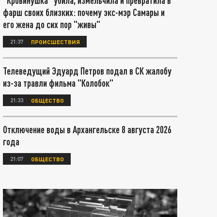
"Кровинушка" убила, измельчила и превратила в
фарш своих близких: почему экс-мэр Самары и
его жена до сих пор "живы"
21:37
ПРОИСШЕСТВИЯ
Телеведущий Эдуард Петров подал в СК жалобу
из-за травли фильма "Колобок"
21:33
ОБЩЕСТВО
Отключение воды в Архангельске 8 августа 2026
года
21:07
ОБЩЕСТВО