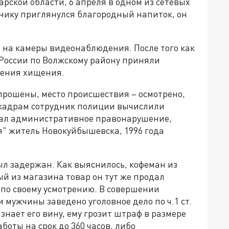
ской области, 6 апреля в одном из сетевых
нику приглянулся благородный напиток, он
на камеры видеонаблюдения. После того как
России по Волжскому району приняли
шения хищения.
рошены, место происшествия – осмотрено,
 кадрам сотрудник полиции вычислили
шал административное правонарушение,
я" житель Новокуйбышевска, 1996 года
ыл задержан. Как выяснилось, кофеман из
й из магазина товар он тут же продал
 по своему усмотрению. В совершении
и мужчины заведено уголовное дело по
ч.1 ст.
изнает его вину, ему грозит штраф в размере
боты на срок до 360 часов, либо