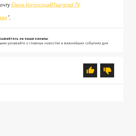
почту
Elena.Voroncova@Tsargrad.TV
зен
".
сывайтесь на наши каналы
ыми узнавайте о главных новостях и важнейших событиях дня.