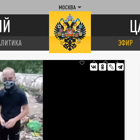
МОСКВА
ИЙ
Ц
АЛИТИКА
ЭФИР