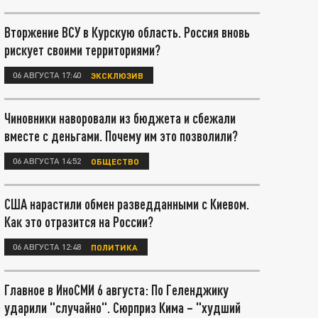
Вторжение ВСУ в Курскую область. Россия вновь
рискует своими территориями?
06 АВГУСТА 17:40
ЭКСКЛЮЗИВ
Чиновники наворовали из бюджета и сбежали
вместе с деньгами. Почему им это позволили?
06 АВГУСТА 14:52
ОБЩЕСТВО
США нарастили обмен разведданными с Киевом.
Как это отразится на России?
06 АВГУСТА 12:48
ПОЛИТИКА
Главное в ИноСМИ 6 августа: По Геленджику
ударили "случайно". Сюрприз Кима – "худший