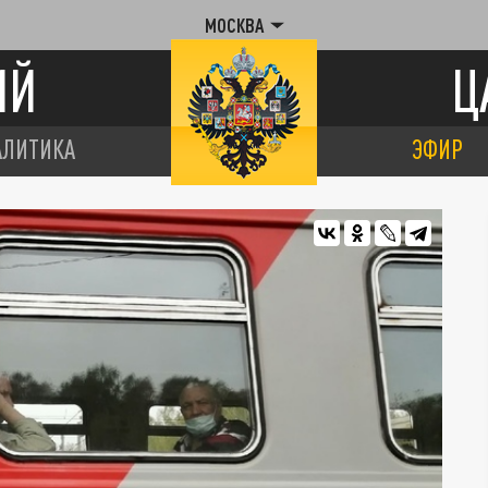
МОСКВА
ИЙ
Ц
АЛИТИКА
ЭФИР