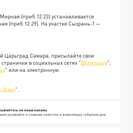
 Мирная (приб.12.23) устанавливается
ая (приб.12.29). На участке Сызрань-1 —
ей Царьград Самара, присылайте свои
странички в социальных сетях "
ВКонтакте
",
ал
" или на электронную
с.Дзен
".
сывайтесь на наши каналы
ыми узнавайте о главных новостях и важнейших событиях дня.