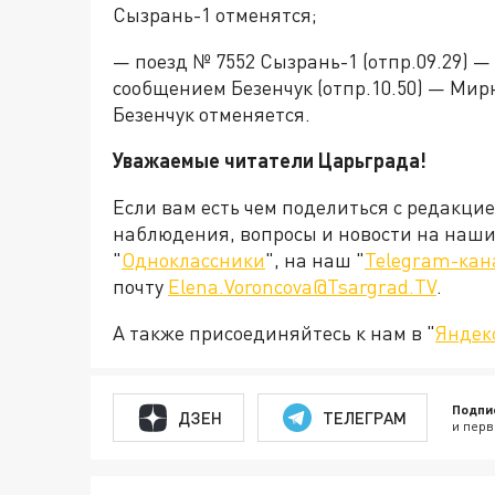
Сызрань-1 отменятся;
— поезд № 7552 Сызрань-1 (отпр.09.29) —
сообщением Безенчук (отпр.10.50) — Мирн
Безенчук отменяется.
Уважаемые читатели Царьграда!
Если вам есть чем поделиться с редакци
наблюдения, вопросы и новости на наши 
"
Одноклассники
", на наш "
Telegram-кан
почту
Elena.Voroncova@Tsargrad.TV
.
А также присоединяйтесь к нам в "
Яндек
Подпи
ДЗЕН
ТЕЛЕГРАМ
и перв