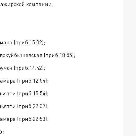
сажирской компании.
мара (приб.15.02);
вокуйбышевская (приб.18.55);
умоч (приб.14.42);
амара (приб.12.54);
ьятти (приб.15.54);
ьятти (приб.22.07);
амара (приб.22.53).
ю: