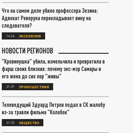
Что на самом деле убило профессора Зезина:
Адвокат Реверука перекладывает вину на
следователя?
14:24
ЭКСКЛЮЗИВ
НОВОСТИ РЕГИОНОВ
"Кровинушка" убила, измельчила и превратила в
фарш своих близких: почему экс-мэр Самары и
его жена до сих пор "живы"
21:37
ПРОИСШЕСТВИЯ
Телеведущий Эдуард Петров подал в СК жалобу
из-за травли фильма "Колобок"
21:33
ОБЩЕСТВО