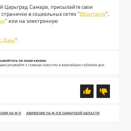
ей Царьград Самара, присылайте свои
странички в социальных сетях "
ВКонтакте
",
ал
" или на электронную
с.Дзен
".
сывайтесь на наши каналы
ыми узнавайте о главных новостях и важнейших событиях дня.
НИЯ НА М-5
ДВИЖЕНИЕ НА М-5 В САМАРСКОЙ ОБЛАСТИ