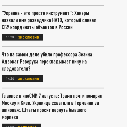
"Украина - это просто инструмент": Хакеры
назвали имя разведчика НАТО, который сливал
СБУ координаты объектов в России
15:20
ЭКСКЛЮЗИВ
Что на самом деле убило профессора Зезина:
Адвокат Реверука перекладывает вину на
следователя?
14:24
ЭКСКЛЮЗИВ
Главное в иноСМИ 7 августа: Трамп почти помирил
Москву и Киев. Украинца схватили в Германии за
шпионаж. Штаты просят вернуть бывшего
морпеха
11:00
ПОЛИТИКА