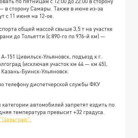
ать по пятницам с 12:00 до 22:00 в сторону
— в сторону Самары. Также в июне из-за
 с 11 июня на 12-ое.
порта общей массой свыше 3,5 т на участке
ани до Тольятти (с 890-го по 976-й км) —
 А-151 Цивильск-Ульяновск, подъезд к г.
лгоград (исключая участок км 44 — км 45),
 Казань-Буинск-Ульяновск.
по телефону диспетчерской службы ФКУ
 категории автомобилей запретят ездить по
едняя температура превысит +32 градуса.
 "Царьград"
.