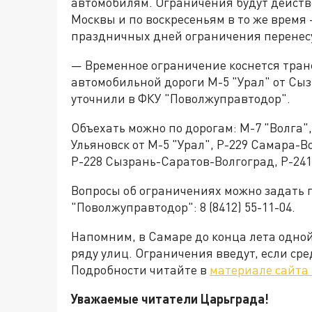
автомобилям. Ограничения будут действов
Москвы и по воскресеньям в то же время 
праздничных дней ограничения перенесут
— Временное ограничение коснется транс
автомобильной дороги М-5 "Урал" от Сызр
уточнили в ФКУ "Поволжуправтодор".
Объехать можно по дорогам: М-7 "Волга",
Ульяновск от М-5 "Урал", Р-229 Самара-Во
Р-228 Сызрань-Саратов-Волгоград, Р-241
Вопросы об ограничениях можно задать 
"Поволжуправтодор": 8 (8412) 55-11-04.
Напомним, в Самаре до конца лета одной
ряду улиц. Ограничения введут, если ср
Подробности читайте в
материале сайта
Уважаемые читатели Царьграда!