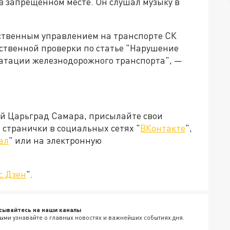
в запрещённом месте. Он слушал музыку в
твенным управлением на транспорте СК
ственной проверки по статье "Нарушение
атации железнодорожного транспорта", —
ей Царьград Самара, присылайте свои
странички в социальных сетях "
ВКонтакте
",
ал
" или на электронную
с.Дзен
".
сывайтесь на наши каналы
ыми узнавайте о главных новостях и важнейших событиях дня.