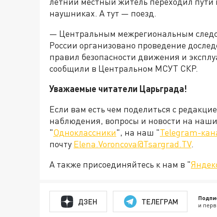
летний местный житель переходил пути 
наушниках. А тут — поезд.
— Центральным межрегиональным следс
России организовано проведение дослед
правил безопасности движения и эксплу
сообщили в Центральном МСУТ СКР.
Уважаемые читатели Царьграда!
Если вам есть чем поделиться с редакци
наблюдения, вопросы и новости на наши 
"
Одноклассники
", на наш "
Telegram-кан
почту
Elena.Voroncova@Tsargrad.TV
.
А также присоединяйтесь к нам в "
Яндек
Подпи
ДЗЕН
ТЕЛЕГРАМ
и перв