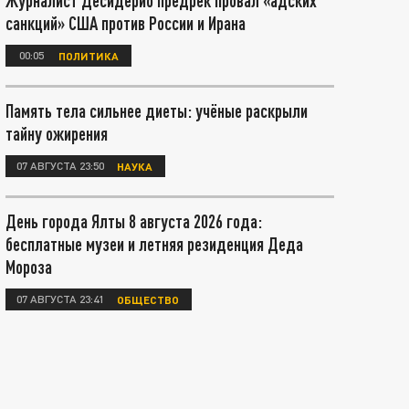
Журналист Десидерио предрёк провал «адских
санкций» США против России и Ирана
00:05
ПОЛИТИКА
Память тела сильнее диеты: учёные раскрыли
тайну ожирения
07 АВГУСТА 23:50
НАУКА
День города Ялты 8 августа 2026 года:
бесплатные музеи и летняя резиденция Деда
Мороза
07 АВГУСТА 23:41
ОБЩЕСТВО