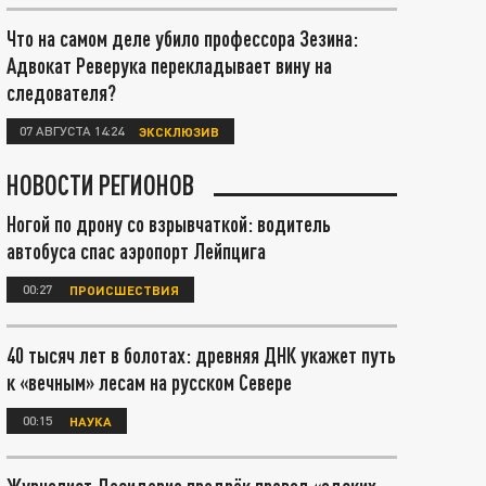
Что на самом деле убило профессора Зезина:
Адвокат Реверука перекладывает вину на
следователя?
07 АВГУСТА 14:24
ЭКСКЛЮЗИВ
НОВОСТИ РЕГИОНОВ
Ногой по дрону со взрывчаткой: водитель
автобуса спас аэропорт Лейпцига
00:27
ПРОИСШЕСТВИЯ
40 тысяч лет в болотах: древняя ДНК укажет путь
к «вечным» лесам на русском Севере
00:15
НАУКА