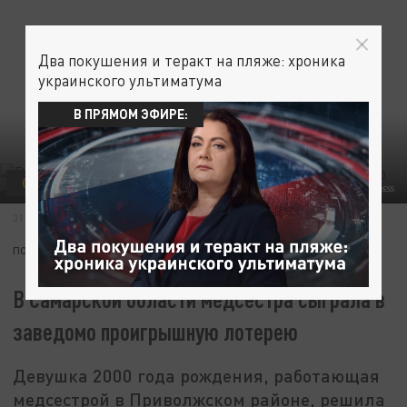
Два покушения и теракт на пляже: хроника
украинского ультиматума
В ПРЯМОМ ЭФИРЕ:
ОБЩЕСТВО
ФОТО: MAKSIM KONSTANTINOV/GLOBAL LOOK PRESS
31 ИЮЛЯ 08:24
ПОДПИШИТЕСЬ:
В Самарской области медсестра сыграла в
заведомо проигрышную лотерею
Девушка 2000 года рождения, работающая
медсестрой в Приволжском районе, решила