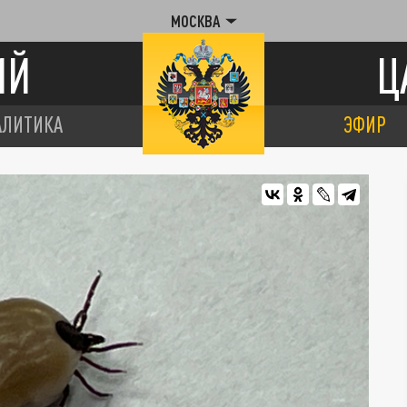
МОСКВА
ИЙ
Ц
АЛИТИКА
ЭФИР