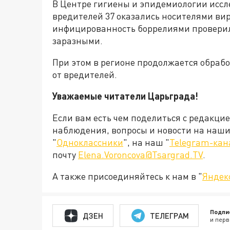
В Центре гигиены и эпидемиологии иссл
вредителей 37 оказались носителями ви
инфицированность боррелиями проверили
заразными.
При этом в регионе продолжается обрабо
от вредителей.
Уважаемые читатели Царьграда!
Если вам есть чем поделиться с редакци
наблюдения, вопросы и новости на наши 
"
Одноклассники
", на наш "
Telegram-кан
почту
Elena.Voroncova@Tsargrad.TV
.
А также присоединяйтесь к нам в "
Яндек
Подпи
ДЗЕН
ТЕЛЕГРАМ
и перв