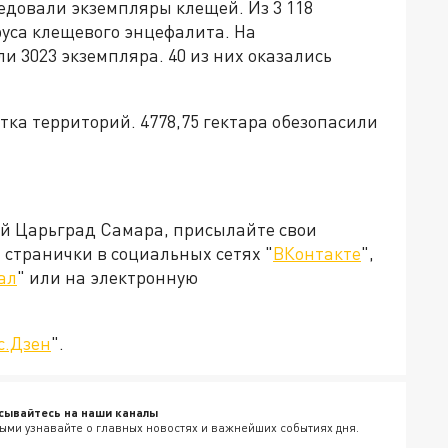
едовали экземпляры клещей. Из 3 118
руса клещевого энцефалита. На
 3023 экземпляра. 40 из них оказались
тка территорий. 4778,75 гектара обезопасили
ей Царьград Самара, присылайте свои
странички в социальных сетях "
ВКонтакте
",
ал
" или на электронную
с.Дзен
".
сывайтесь на наши каналы
ыми узнавайте о главных новостях и важнейших событиях дня.