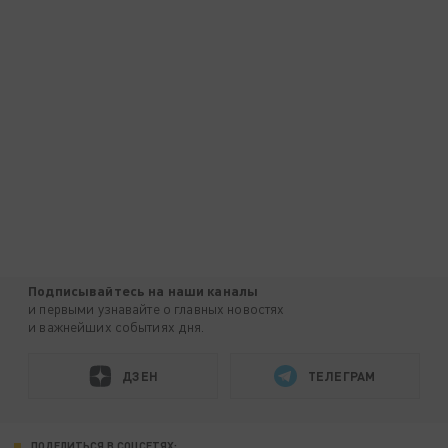
Подписывайтесь на наши каналы
и первыми узнавайте о главных новостях
и важнейших событиях дня.
ДЗЕН
ТЕЛЕГРАМ
ПОДЕЛИТЬСЯ В СОЦСЕТЯХ: