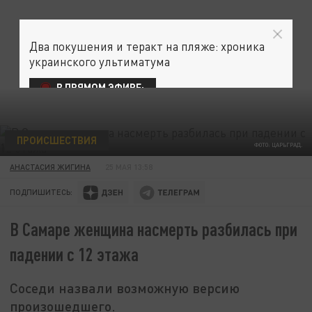
Два покушения и теракт на пляже: хроника
украинского ультиматума
В ПРЯМОМ ЭФИРЕ:
ПРОИСШЕСТВИЯ
ФОТО: ЦАРЬГРАД.
АНАСТАСИЯ ЖИГИНА
25 МАЯ 13:58
ПОДПИШИТЕСЬ:
В Самаре женщина насмерть разбилась при
падении с 12 этажа
Соседи назвали возможную версию
произошедшего.