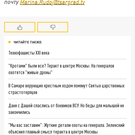
почту
Marina.Rudoj@tsargrad.tv
ЧИТАЙТЕ ТАКЖЕ:
Технофашисты XXI века
"Кротами" были все? Теракт в центре Москвы: На генералов
охотятся "живые дроны"
В Самаре верующие крестным ходом помянут Святых царственных
страстотерпцев
Даня с Дашей спаслись от боевиков ВСУ. Но беды для малышей не
закончились
"Мы вас заставим": Жуткие детали охоты на генерала. Зеленский
объяснил главный смысл теракта в центре Москвы