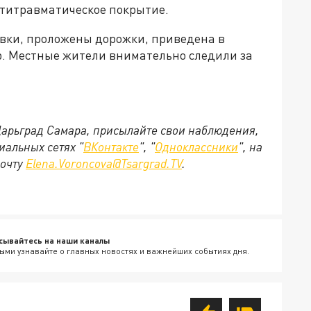
нтитравматическое покрытие.
овки, проложены дорожки, приведена в
р. Местные жители внимательно следили за
 Царьград Самара, присылайте свои наблюдения,
иальных сетях "
ВКонтакте
", "
Одноклассники
", на
почту
Elena.Voroncova@Tsargrad.TV
.
сывайтесь на наши каналы
ыми узнавайте о главных новостях и важнейших событиях дня.