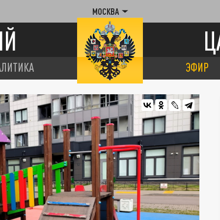
МОСКВА
ИЙ
Ц
АЛИТИКА
ЭФИР