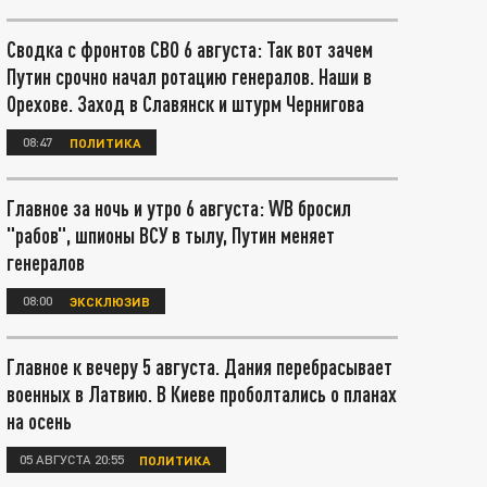
Сводка с фронтов СВО 6 августа: Так вот зачем
Путин срочно начал ротацию генералов. Наши в
Орехове. Заход в Славянск и штурм Чернигова
08:47
ПОЛИТИКА
Главное за ночь и утро 6 августа: WB бросил
"рабов", шпионы ВСУ в тылу, Путин меняет
генералов
08:00
ЭКСКЛЮЗИВ
Главное к вечеру 5 августа. Дания перебрасывает
военных в Латвию. В Киеве проболтались о планах
на осень
05 АВГУСТА 20:55
ПОЛИТИКА