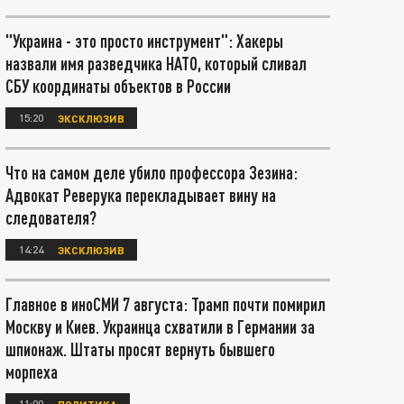
"Украина - это просто инструмент": Хакеры
назвали имя разведчика НАТО, который сливал
СБУ координаты объектов в России
15:20
ЭКСКЛЮЗИВ
Что на самом деле убило профессора Зезина:
Адвокат Реверука перекладывает вину на
следователя?
14:24
ЭКСКЛЮЗИВ
Главное в иноСМИ 7 августа: Трамп почти помирил
Москву и Киев. Украинца схватили в Германии за
шпионаж. Штаты просят вернуть бывшего
морпеха
11:00
ПОЛИТИКА