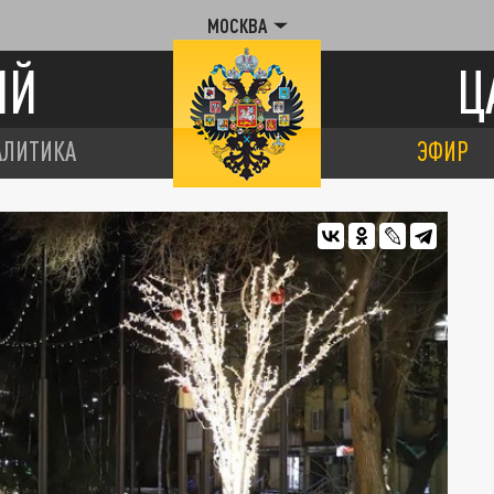
МОСКВА
ИЙ
Ц
АЛИТИКА
ЭФИР