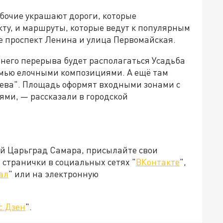
абочие украшают дороги, которые
кту, и маршруты, которые ведут к популярным
е проспект Ленина и улица Первомайская.
него перерыва будет располагаться Усадьба
емью елочными композициями. А ещё там
ева". Площадь оформят входными зонами с
ми, — рассказали в городской
ей Царьград Самара, присылайте свои
странички в социальных сетях "
ВКонтакте
",
ал
" или на электронную
с.Дзен
".