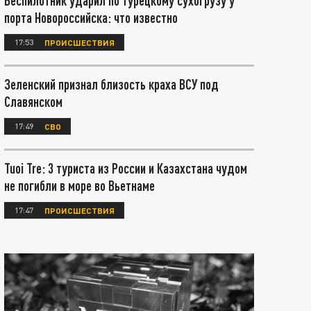
Беспилотник ударил по турецкому сухогрузу у
порта Новороссийска: что известно
17:53
ПРОИСШЕСТВИЯ
Зеленский признал близость краха ВСУ под
Славянском
17:49
СВО
Tuoi Tre: 3 туриста из России и Казахстана чудом
не погибли в море во Вьетнаме
17:47
ПРОИСШЕСТВИЯ